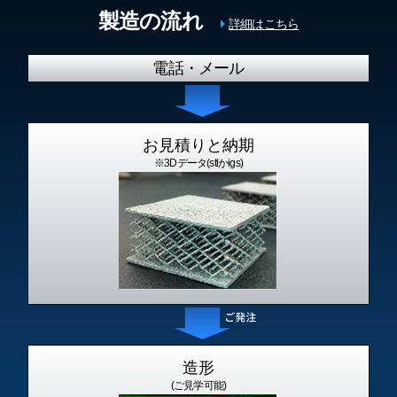
製造の流れ
詳細はこちら
電話・
メール
お見積りと納期
※3Dデータ(stlかigs)
造形
(ご見学可能)