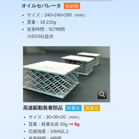
オイルセパレータ
短納期
サイズ：240×240×290（mm）
質量：18,215g
造形時間：927時間
※EOS社提供
高速駆動装着部品
軽量化
高速化
サイズ：30×30×20（mm）
質量：軽量化前 50g
8g
圧縮強度：10kN以上
造形時間：8時間