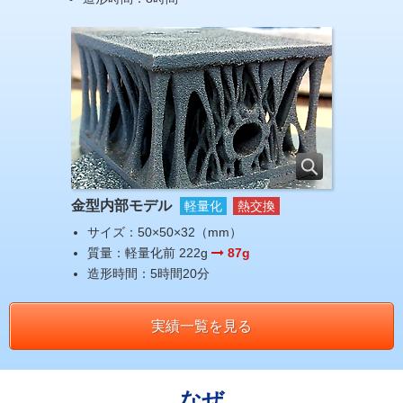
金型内部モデル
軽量化
熱交換
サイズ：50×50×32（mm）
質量：軽量化前 222g
87g
造形時間：5時間20分
実績一覧を見る
なぜ